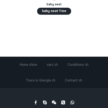
baby seat
baby seat free
Home chine
cars ch
Conditions ch
Tours in Georgia ch
Contact ch