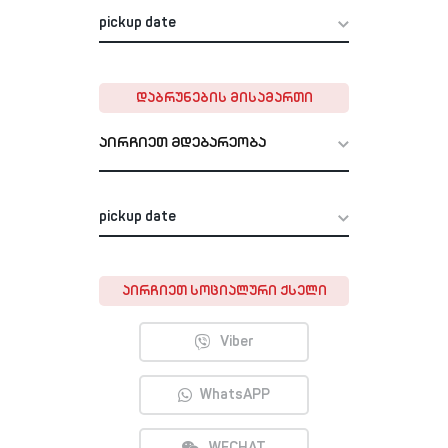
ᲓᲐᲑᲠᲣᲜᲔᲑᲘᲡ ᲛᲘᲡᲐᲛᲐᲠᲗᲘ
აირჩიეთ მდებარეობა
ᲐᲘᲠᲩᲘᲔᲗ ᲡᲝᲪᲘᲐᲚᲣᲠᲘ ᲥᲡᲔᲚᲘ
Viber
WhatsAPP