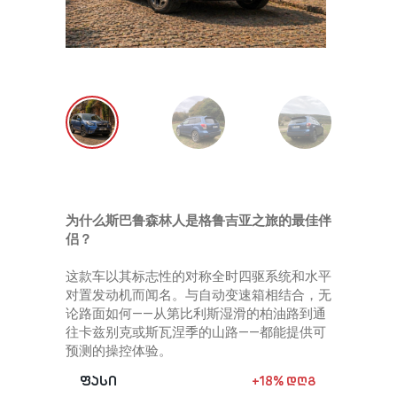
+ 995
star_rent
为什么斯巴鲁森林人是格鲁吉亚之旅的最佳伴
侣？
这款车以其标志性的对称全时四驱系统和水平
对置发动机而闻名。与自动变速箱相结合，无
论路面如何——从第比利斯湿滑的柏油路到通
往卡兹别克或斯瓦涅季的山路——都能提供可
预测的操控体验。
ფასი
+18% დღგ