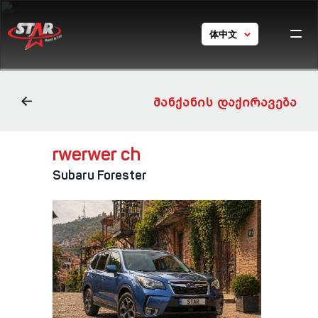
体中文
Ho
chine
GE
EN
car
ch
RU
ᲛᲐᲜᲥᲐᲜᲘᲡ ᲓᲐᲥᲘᲠᲐᲕᲔᲑᲐ
Con
ch
rwerwer ch
Tou
Georgi
Subaru Forester
Con
ch
24/7 s
+ 995 5