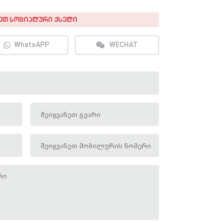
ᲔᲗ ᲡᲝᲪᲘᲐᲚᲣᲠᲘ ᲥᲡᲔᲚᲘ
WhatsAPP
WECHAT