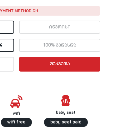
AYMENT METHOD CH
ᲘᲜᲕᲝᲘᲡᲘ
%
100% ᲒᲐᲓᲐᲮᲓᲐ
ᲨᲔᲙᲕᲔᲗᲐ
baby seat
wifi
wifi free
baby seat paid