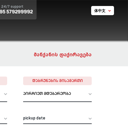
24/7 support
体中文
995 579299992
GE
EN
RU
ᲛᲐᲜᲥᲐᲜᲘᲡ ᲓᲐᲥᲘᲠᲐᲕᲔᲑᲐ
ᲓᲐᲑᲠᲣᲜᲔᲑᲘᲡ ᲛᲘᲡᲐᲛᲐᲠᲗᲘ
აირჩიეთ მდებარეობა