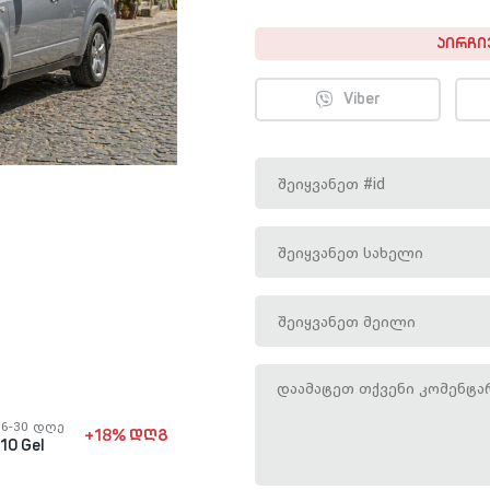
ᲐᲘᲠᲩᲘ
Viber
16-30 დღე
+18% დღგ
110 Gel