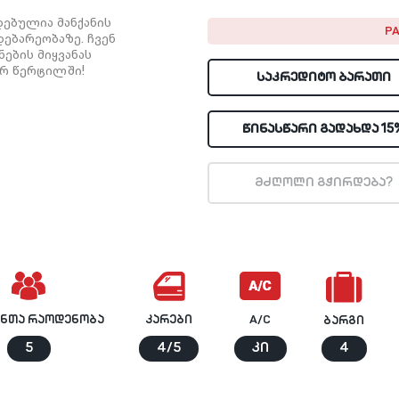
ებულია მანქანის
P
ებარეობაზე. ჩვენ
ების მიყვანას
ერ წერტილში!
ᲡᲐᲙᲠᲔᲓᲘᲢᲝ ᲑᲐᲠᲐᲗᲘ
ᲬᲘᲜᲐᲡᲬᲐᲠᲘ ᲒᲐᲓᲐᲮᲓᲐ 15
მძღოლი გჭირდება?
ანთა რაოდენობა
A/C
კარები
ბარგი
5
4/5
კი
4